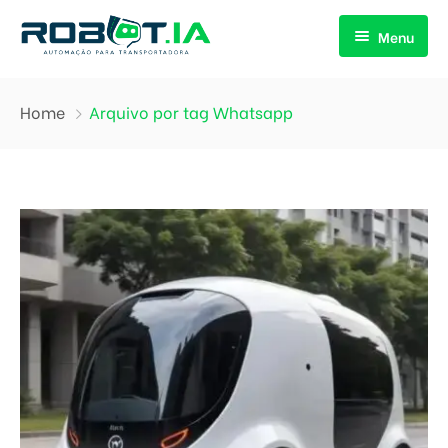
Menu
Início
Home
Arquivo por tag Whatsapp
Nossa empresa
Nossos serviços
Quem somos
Cases de sucesso
Nossa equipe
Blog
Dúvidas frequentes
Contato